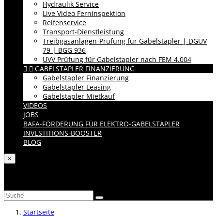
Hydraulik Service
Live Video Ferninspektion
Reifenservice
Transport-Dienstleistung
Treibgasanlagen-Prüfung für Gabelstapler | DGUV
79 | BGG 936
UVV Prüfung für Gabelstapler nach FEM 4.004


GABELSTAPLER FINANZIERUNG
Gabelstapler Finanzierung
Gabelstapler Leasing
Gabelstapler Mietkauf
VIDEOS
JOBS
BAFA-FÖRDERUNG FÜR ELEKTRO-GABELSTAPLER
INVESTITIONS-BOOSTER
BLOG
×
Katalog durchsuchen
Startseite