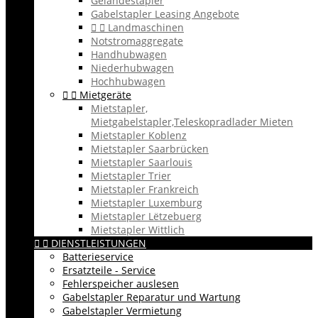
Geländestapler
Gabelstapler Leasing Angebote


Landmaschinen
Notstromaggregate
Handhubwagen
Niederhubwagen
Hochhubwagen


Mietgeräte
Mietstapler,
Mietgabelstapler,Teleskopradlader Mieten
Mietstapler Koblenz
Mietstapler Saarbrücken
Mietstapler Saarlouis
Mietstapler Trier
Mietstapler Frankreich
Mietstapler Luxemburg
Mietstapler Lëtzebuerg
Mietstapler Wittlich


DIENSTLEISTUNGEN
Batterieservice
Ersatzteile - Service
Fehlerspeicher auslesen
Gabelstapler Reparatur und Wartung
Gabelstapler Vermietung