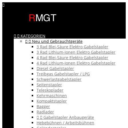



KATEGORIEN


Neu und Gebrauchtgeräte
3 Rad Blei-Säure Elektro Gabelstapler
3 Rad Lithium-Ionen Elektro Gabelstapler
4 Rad Blei-Säure Elektro Gabelstapler
4 Rad Lithium-Ionen Elektro Gabelstapler
Diesel Gabelstapler
Treibgas Gabelstapler / LPG
Schwerlastgabelstapler
Seitenstapler
Teleskoplader
Kehrmaschinen
Kompaktstapler
Bagger
Radlader


Gabelstapler Anbaugeräte
Hebebühnen / Arbeitsbühnen