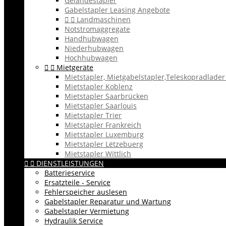
Geländestapler
Gabelstapler Leasing Angebote


Landmaschinen
Notstromaggregate
Handhubwagen
Niederhubwagen
Hochhubwagen


Mietgeräte
Mietstapler, Mietgabelstapler,Teleskopradlade
Mietstapler Koblenz
Mietstapler Saarbrücken
Mietstapler Saarlouis
Mietstapler Trier
Mietstapler Frankreich
Mietstapler Luxemburg
Mietstapler Lëtzebuerg
Mietstapler Wittlich


DIENSTLEISTUNGEN
Batterieservice
Ersatzteile - Service
Fehlerspeicher auslesen
Gabelstapler Reparatur und Wartung
Gabelstapler Vermietung
Hydraulik Service