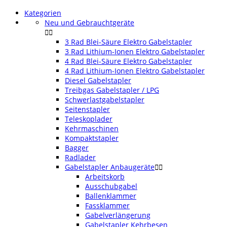
Kategorien
Neu und Gebrauchtgeräte


3 Rad Blei-Säure Elektro Gabelstapler
3 Rad Lithium-Ionen Elektro Gabelstapler
4 Rad Blei-Säure Elektro Gabelstapler
4 Rad Lithium-Ionen Elektro Gabelstapler
Diesel Gabelstapler
Treibgas Gabelstapler / LPG
Schwerlastgabelstapler
Seitenstapler
Teleskoplader
Kehrmaschinen
Kompaktstapler
Bagger
Radlader
Gabelstapler Anbaugeräte


Arbeitskorb
Ausschubgabel
Ballenklammer
Fassklammer
Gabelverlängerung
Gabelstapler Kehrbesen