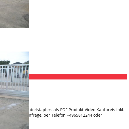
10mm
aten dieses Gabelstaplers als PDF Produkt Video Kaufpreis inkl.
lerpreis auf Anfrage, per Telefon +4965812244 oder