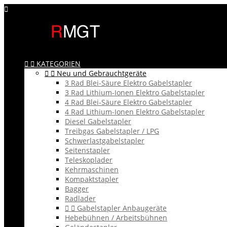



KATEGORIEN


Neu und Gebrauchtgeräte
3 Rad Blei-Säure Elektro Gabelstapler
3 Rad Lithium-Ionen Elektro Gabelstapler
4 Rad Blei-Säure Elektro Gabelstapler
4 Rad Lithium-Ionen Elektro Gabelstapler
Diesel Gabelstapler
Treibgas Gabelstapler / LPG
Schwerlastgabelstapler
Seitenstapler
Teleskoplader
Kehrmaschinen
Kompaktstapler
Bagger
Radlader


Gabelstapler Anbaugeräte
Hebebühnen / Arbeitsbühnen