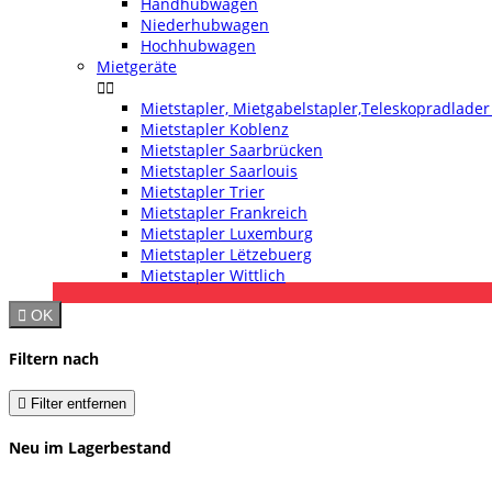
Handhubwagen
Niederhubwagen
Hochhubwagen
Mietgeräte


Mietstapler, Mietgabelstapler,Teleskopradlade
Mietstapler Koblenz
Mietstapler Saarbrücken
Mietstapler Saarlouis
Mietstapler Trier
Mietstapler Frankreich
Mietstapler Luxemburg
Mietstapler Lëtzebuerg
Mietstapler Wittlich

OK
Filtern nach

Filter entfernen
Neu im Lagerbestand