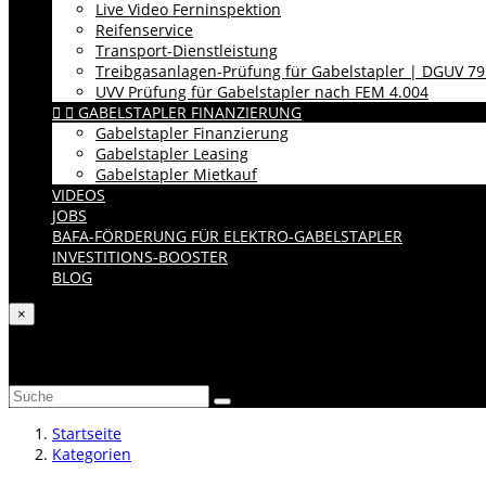
Live Video Ferninspektion
Reifenservice
Transport-Dienstleistung
Treibgasanlagen-Prüfung für Gabelstapler | DGUV 79
UVV Prüfung für Gabelstapler nach FEM 4.004


GABELSTAPLER FINANZIERUNG
Gabelstapler Finanzierung
Gabelstapler Leasing
Gabelstapler Mietkauf
VIDEOS
JOBS
BAFA-FÖRDERUNG FÜR ELEKTRO-GABELSTAPLER
INVESTITIONS-BOOSTER
BLOG
×
Katalog durchsuchen
Startseite
Kategorien