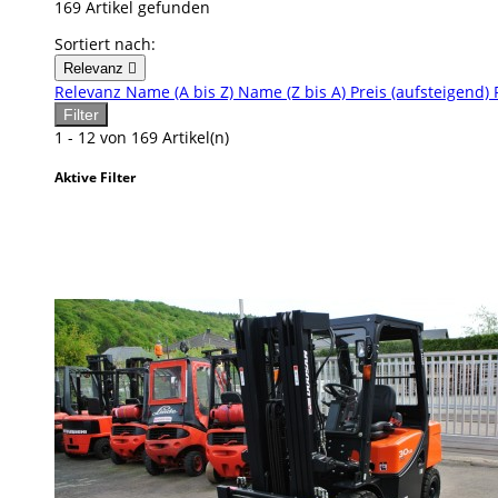
169 Artikel gefunden
Sortiert nach:
Relevanz

Relevanz
Name (A bis Z)
Name (Z bis A)
Preis (aufsteigend)
Filter
1 - 12 von 169 Artikel(n)
Aktive Filter