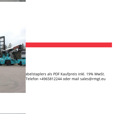
4710mm
Daten dieses Gabelstaplers als PDF Kaufpreis inkl. 19% MwSt.
uf Anfrage, per Telefon +4965812244 oder mail sales@rmgt.eu