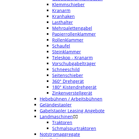
Klemmschieber
Kranarm
Kranhaken
Lasthalter
Mehrpalettengabel
Papierrollenklammer
Rollenklammer
Schaufel
Steinklammer
Teleskop - Kranarm
Vorschubgabelträger
Schneeschild
Seitenschieber
360° Drehgerät
180° Kistendrehgerät
Zinkenverstellgerät
Hebebühnen / Arbeitsbühnen
Geländestapler
Gabelstapler Leasing Angebote
Landmaschinen


Traktoren
Schmalspurtraktoren
Notstromaggregate