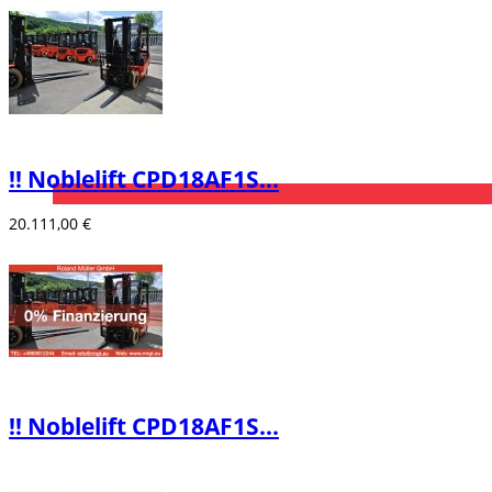
‼️ Noblelift CPD18AF1S...
20.111,00 €
‼️ Noblelift CPD18AF1S...