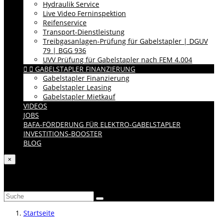
Hydraulik Service
Live Video Ferninspektion
Reifenservice
Transport-Dienstleistung
Treibgasanlagen-Prüfung für Gabelstapler | DGUV
79 | BGG 936
UVV Prüfung für Gabelstapler nach FEM 4.004


GABELSTAPLER FINANZIERUNG
Gabelstapler Finanzierung
Gabelstapler Leasing
Gabelstapler Mietkauf
VIDEOS
JOBS
BAFA-FÖRDERUNG FÜR ELEKTRO-GABELSTAPLER
INVESTITIONS-BOOSTER
BLOG
×
Katalog durchsuchen
Startseite