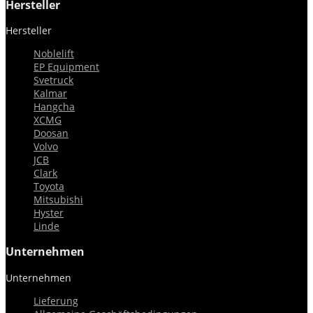
Hersteller
Hersteller


Noblelift
EP Equipment
Svetruck
Kalmar
Hangcha
XCMG
Doosan
Volvo
JCB
Clark
Toyota
Mitsubishi
Hyster
Linde
Unternehmen
Unternehmen


Lieferung