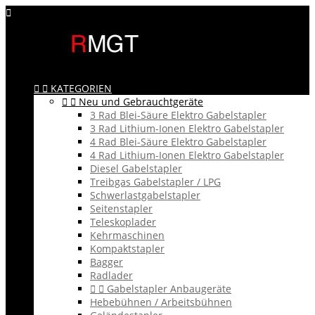



KATEGORIEN


Neu und Gebrauchtgeräte
3 Rad Blei-Säure Elektro Gabelstapler
3 Rad Lithium-Ionen Elektro Gabelstapler
4 Rad Blei-Säure Elektro Gabelstapler
4 Rad Lithium-Ionen Elektro Gabelstapler
Diesel Gabelstapler
Treibgas Gabelstapler / LPG
Schwerlastgabelstapler
Seitenstapler
Teleskoplader
Kehrmaschinen
Kompaktstapler
Bagger
Radlader


Gabelstapler Anbaugeräte
Hebebühnen / Arbeitsbühnen