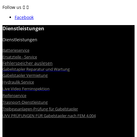
Follow us


Facebook
Dienstleistungen
Dienstleistungen


Batterieservice
Ersatzteile - Service
Fehlerspeicher auslesen
Gabelstapler Reparatur und Wartung
Gabelstapler Vermietung
Hydraulik Service
Live Video Ferninspektion
Reifenservice
Trasnport-Dienstleistung
Treibgasanlagen-Prüfung für Gabelstapler
UVV PRÜFUNGEN FÜR Gabelstapler nach FEM 4.004