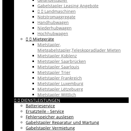
Geländestapler
Gabelstapler Leasing Angebote


Landmaschinen
Notstromaggregate
Handhubwagen
Niederhubwagen
Hochhubwagen


Mietgeräte
Mietstapler,
Mietgabelstapler,Teleskopradlader Mieten
Mietstapler Koblenz
Mietstapler Saarbrücken
Mietstapler Saarlouis
Mietstapler Trier
Mietstapler Frankreich
Mietstapler Luxemburg
Mietstapler Lëtzebuerg
Mietstapler Wittlich


DIENSTLEISTUNGEN
Batterieservice
Ersatzteile - Service
Fehlerspeicher auslesen
Gabelstapler Reparatur und Wartung
Gabelstapler Vermietung