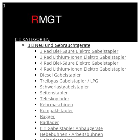



KATEGORIEN


Neu und Gebrauchtgeräte
3 Rad Blei-Säure Elektro Gabelstapler
3 Rad Lithium-Ionen Elektro Gabelstapler
4 Rad Blei-Säure Elektro Gabelstapler
4 Rad Lithium-Ionen Elektro Gabelstapler
Diesel Gabelstapler
Treibgas Gabelstapler / LPG
Schwerlastgabelstapler
Seitenstapler
Teleskoplader
Kehrmaschinen
Kompaktstapler
Bagger
Radlader


Gabelstapler Anbaugeräte
Hebebühnen / Arbeitsbühnen