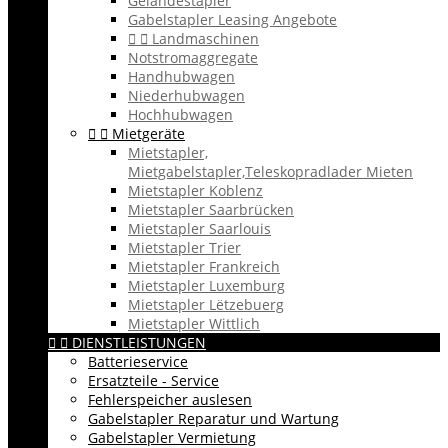
Geländestapler
Gabelstapler Leasing Angebote


Landmaschinen
Notstromaggregate
Handhubwagen
Niederhubwagen
Hochhubwagen


Mietgeräte
Mietstapler,
Mietgabelstapler,Teleskopradlader Mieten
Mietstapler Koblenz
Mietstapler Saarbrücken
Mietstapler Saarlouis
Mietstapler Trier
Mietstapler Frankreich
Mietstapler Luxemburg
Mietstapler Lëtzebuerg
Mietstapler Wittlich


DIENSTLEISTUNGEN
Batterieservice
Ersatzteile - Service
Fehlerspeicher auslesen
Gabelstapler Reparatur und Wartung
Gabelstapler Vermietung