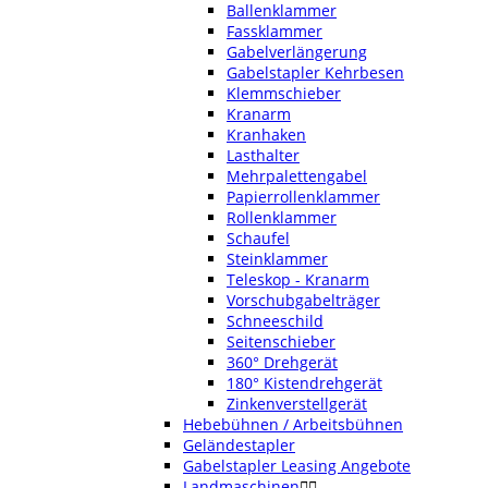
Ballenklammer
Fassklammer
Gabelverlängerung
Gabelstapler Kehrbesen
Klemmschieber
Kranarm
Kranhaken
Lasthalter
Mehrpalettengabel
Papierrollenklammer
Rollenklammer
Schaufel
Steinklammer
Teleskop - Kranarm
Vorschubgabelträger
Schneeschild
Seitenschieber
360° Drehgerät
180° Kistendrehgerät
Zinkenverstellgerät
Hebebühnen / Arbeitsbühnen
Geländestapler
Gabelstapler Leasing Angebote
Landmaschinen

