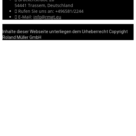
54441 Trassem,
Deutschland

Rufen Sie uns an:
+496581/2244

E-Mail:
info@rmgt.eu
Inhalte dieser Webseite unterliegen dem Urheberrecht Copyright
Roland Müller GmbH