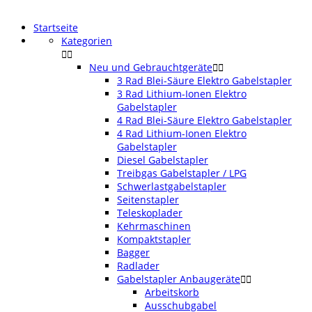
Startseite
Kategorien


Neu und Gebrauchtgeräte


3 Rad Blei-Säure Elektro Gabelstapler
3 Rad Lithium-Ionen Elektro
Gabelstapler
4 Rad Blei-Säure Elektro Gabelstapler
4 Rad Lithium-Ionen Elektro
Gabelstapler
Diesel Gabelstapler
Treibgas Gabelstapler / LPG
Schwerlastgabelstapler
Seitenstapler
Teleskoplader
Kehrmaschinen
Kompaktstapler
Bagger
Radlader
Gabelstapler Anbaugeräte


Arbeitskorb
Ausschubgabel