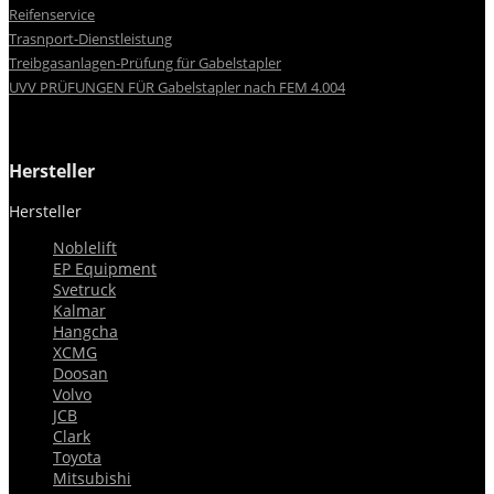
Reifenservice
Trasnport-Dienstleistung
Treibgasanlagen-Prüfung für Gabelstapler
UVV PRÜFUNGEN FÜR Gabelstapler nach FEM 4.004
Hersteller
Hersteller


Noblelift
EP Equipment
Svetruck
Kalmar
Hangcha
XCMG
Doosan
Volvo
JCB
Clark
Toyota
Mitsubishi