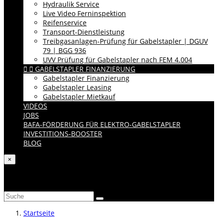
Hydraulik Service
Live Video Ferninspektion
Reifenservice
Transport-Dienstleistung
Treibgasanlagen-Prüfung für Gabelstapler | DGUV
79 | BGG 936
UVV Prüfung für Gabelstapler nach FEM 4.004


GABELSTAPLER FINANZIERUNG
Gabelstapler Finanzierung
Gabelstapler Leasing
Gabelstapler Mietkauf
VIDEOS
JOBS
BAFA-FÖRDERUNG FÜR ELEKTRO-GABELSTAPLER
INVESTITIONS-BOOSTER
BLOG
×
Katalog durchsuchen
Startseite