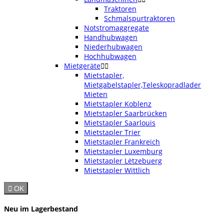
Traktoren
Schmalspurtraktoren
Notstromaggregate
Handhubwagen
Niederhubwagen
Hochhubwagen
Mietgeräte


Mietstapler,
Mietgabelstapler,Teleskopradlader
Mieten
Mietstapler Koblenz
Mietstapler Saarbrücken
Mietstapler Saarlouis
Mietstapler Trier
Mietstapler Frankreich
Mietstapler Luxemburg
Mietstapler Lëtzebuerg
Mietstapler Wittlich

OK
Neu im Lagerbestand