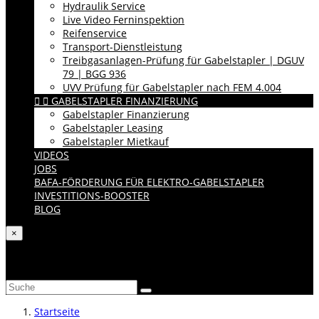
Hydraulik Service
Live Video Ferninspektion
Reifenservice
Transport-Dienstleistung
Treibgasanlagen-Prüfung für Gabelstapler | DGUV
79 | BGG 936
UVV Prüfung für Gabelstapler nach FEM 4.004


GABELSTAPLER FINANZIERUNG
Gabelstapler Finanzierung
Gabelstapler Leasing
Gabelstapler Mietkauf
VIDEOS
JOBS
BAFA-FÖRDERUNG FÜR ELEKTRO-GABELSTAPLER
INVESTITIONS-BOOSTER
BLOG
×
Katalog durchsuchen
Startseite