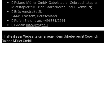

Roland Müller GmbH Gabelstapler Gebrauchtstapler
Mietstapler für Trier, Saarbrücken und Luxemburg

Brückenstraße 2b
54441 Trassem,
Deutschland

Rufen Sie uns an:
+496581/2244

E-Mail:
info@rmgt.eu
Inhalte dieser Webseite unterliegen dem Urheberrecht Copyright
Roland Müller GmbH