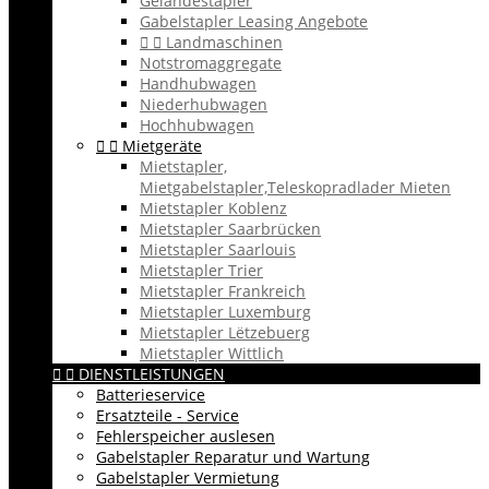
Geländestapler
Gabelstapler Leasing Angebote


Landmaschinen
Notstromaggregate
Handhubwagen
Niederhubwagen
Hochhubwagen


Mietgeräte
Mietstapler,
Mietgabelstapler,Teleskopradlader Mieten
Mietstapler Koblenz
Mietstapler Saarbrücken
Mietstapler Saarlouis
Mietstapler Trier
Mietstapler Frankreich
Mietstapler Luxemburg
Mietstapler Lëtzebuerg
Mietstapler Wittlich


DIENSTLEISTUNGEN
Batterieservice
Ersatzteile - Service
Fehlerspeicher auslesen
Gabelstapler Reparatur und Wartung
Gabelstapler Vermietung