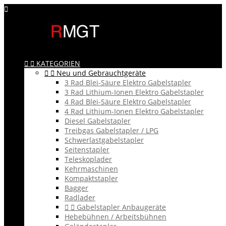



KATEGORIEN


Neu und Gebrauchtgeräte
3 Rad Blei-Säure Elektro Gabelstapler
3 Rad Lithium-Ionen Elektro Gabelstapler
4 Rad Blei-Säure Elektro Gabelstapler
4 Rad Lithium-Ionen Elektro Gabelstapler
Diesel Gabelstapler
Treibgas Gabelstapler / LPG
Schwerlastgabelstapler
Seitenstapler
Teleskoplader
Kehrmaschinen
Kompaktstapler
Bagger
Radlader


Gabelstapler Anbaugeräte
Hebebühnen / Arbeitsbühnen