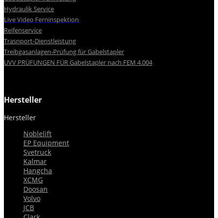
Hydraulik Service
Live Video Ferninspektion
Reifenservice
Trasnport-Dienstleistung
Treibgasanlagen-Prüfung für Gabelstapler
UVV PRÜFUNGEN FÜR Gabelstapler nach FEM 4.004
Hersteller
Hersteller


Noblelift
EP Equipment
Svetruck
Kalmar
Hangcha
XCMG
Doosan
Volvo
JCB
Clark