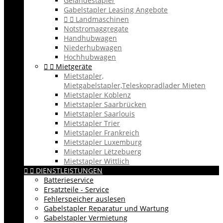
Geländestapler
Gabelstapler Leasing Angebote


Landmaschinen
Notstromaggregate
Handhubwagen
Niederhubwagen
Hochhubwagen


Mietgeräte
Mietstapler,
Mietgabelstapler,Teleskopradlader Mieten
Mietstapler Koblenz
Mietstapler Saarbrücken
Mietstapler Saarlouis
Mietstapler Trier
Mietstapler Frankreich
Mietstapler Luxemburg
Mietstapler Lëtzebuerg
Mietstapler Wittlich


DIENSTLEISTUNGEN
Batterieservice
Ersatzteile - Service
Fehlerspeicher auslesen
Gabelstapler Reparatur und Wartung
Gabelstapler Vermietung