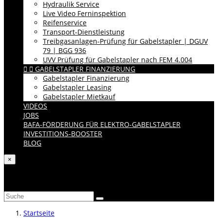
Hydraulik Service
Live Video Ferninspektion
Reifenservice
Transport-Dienstleistung
Treibgasanlagen-Prüfung für Gabelstapler | DGUV
79 | BGG 936
UVV Prüfung für Gabelstapler nach FEM 4.004


GABELSTAPLER FINANZIERUNG
Gabelstapler Finanzierung
Gabelstapler Leasing
Gabelstapler Mietkauf
VIDEOS
JOBS
BAFA-FÖRDERUNG FÜR ELEKTRO-GABELSTAPLER
INVESTITIONS-BOOSTER
BLOG
×
Katalog durchsuchen
Startseite