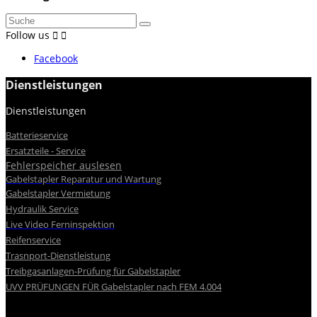
Follow us


Facebook
Dienstleistungen
Dienstleistungen


Batterieservice
Ersatzteile - Service
Fehlerspeicher auslesen
Gabelstapler Reparatur und Wartung
Gabelstapler Vermietung
Hydraulik Service
Live Video Ferninspektion
Reifenservice
Trasnport-Dienstleistung
Treibgasanlagen-Prüfung für Gabelstapler
UVV PRÜFUNGEN FÜR Gabelstapler nach FEM 4.004