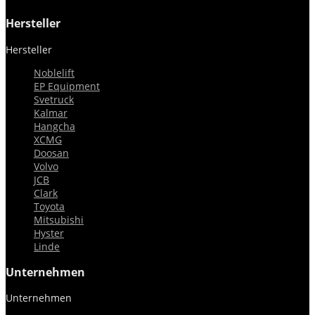
Hersteller
Hersteller


Noblelift
EP Equipment
Svetruck
Kalmar
Hangcha
XCMG
Doosan
Volvo
JCB
Clark
Toyota
Mitsubishi
Hyster
Linde
Unternehmen
Unternehmen

