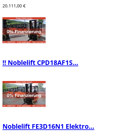
20.111,00 €
‼️ Noblelift CPD18AF1S...
Noblelift FE3D16N1 Elektro...