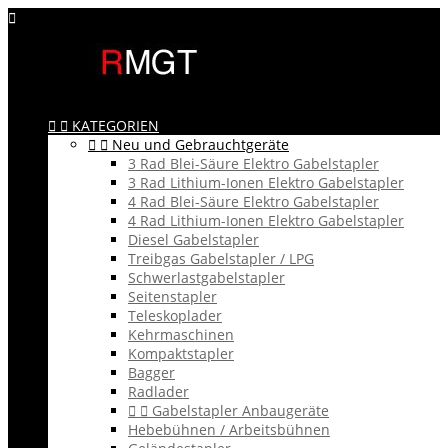



KATEGORIEN


Neu und Gebrauchtgeräte
3 Rad Blei-Säure Elektro Gabelstapler
3 Rad Lithium-Ionen Elektro Gabelstapler
4 Rad Blei-Säure Elektro Gabelstapler
4 Rad Lithium-Ionen Elektro Gabelstapler
Diesel Gabelstapler
Treibgas Gabelstapler / LPG
Schwerlastgabelstapler
Seitenstapler
Teleskoplader
Kehrmaschinen
Kompaktstapler
Bagger
Radlader


Gabelstapler Anbaugeräte
Hebebühnen / Arbeitsbühnen