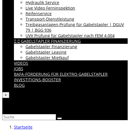
Hydraulik Service
Live Video Ferninspektion
Reifenservice
Transport-Dienstleistung
Treibgasanlagen-Prüfung für Gabelstapler | DGUV
79 | BGG 936
UVV Prüfung für Gabelstapler nach FEM 4.004


GABELSTAPLER FINANZIERUNG
Gabelstapler Finanzierung
Gabelstapler Leasing
Gabelstapler Mietkauf
VIDEOS
JOBS
BAFA-FÖRDERUNG FÜR ELEKTRO-GABELSTAPLER
INVESTITIONS-BOOSTER
BLOG
×
Katalog durchsuchen
Startseite