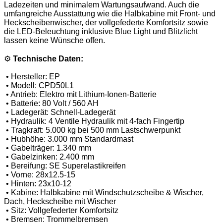
Ladezeiten und minimalem Wartungsaufwand. Auch die
umfangreiche Ausstattung wie die Halbkabine mit Front- und
Heckscheibenwischer, der vollgefederte Komfortsitz sowie
die LED-Beleuchtung inklusive Blue Light und Blitzlicht
lassen keine Wünsche offen.
⚙️
Technische Daten:
•
Hersteller: EP
•
Modell: CPD50L1
•
Antrieb: Elektro mit Lithium-Ionen-Batterie
•
Batterie: 80 Volt / 560 AH
•
Ladegerät: Schnell-Ladegerät
•
Hydraulik: 4 Ventile Hydraulik mit 4-fach Fingertip
•
Tragkraft: 5.000 kg bei 500 mm Lastschwerpunkt
•
Hubhöhe: 3.000 mm Standardmast
•
Gabelträger: 1.340 mm
•
Gabelzinken: 2.400 mm
•
Bereifung: SE Superelastikreifen
•
Vorne: 28x12.5-15
•
Hinten: 23x10-12
•
Kabine: Halbkabine mit Windschutzscheibe & Wischer,
Dach, Heckscheibe mit Wischer
•
Sitz: Vollgefederter Komfortsitz
•
Bremsen: Trommelbremsen