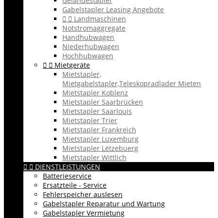
Geländestapler
Gabelstapler Leasing Angebote


Landmaschinen
Notstromaggregate
Handhubwagen
Niederhubwagen
Hochhubwagen


Mietgeräte
Mietstapler,
Mietgabelstapler,Teleskopradlader Mieten
Mietstapler Koblenz
Mietstapler Saarbrücken
Mietstapler Saarlouis
Mietstapler Trier
Mietstapler Frankreich
Mietstapler Luxemburg
Mietstapler Lëtzebuerg
Mietstapler Wittlich


DIENSTLEISTUNGEN
Batterieservice
Ersatzteile - Service
Fehlerspeicher auslesen
Gabelstapler Reparatur und Wartung
Gabelstapler Vermietung