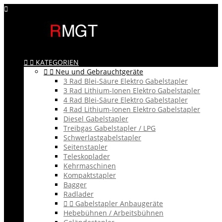



KATEGORIEN


Neu und Gebrauchtgeräte
3 Rad Blei-Säure Elektro Gabelstapler
3 Rad Lithium-Ionen Elektro Gabelstapler
4 Rad Blei-Säure Elektro Gabelstapler
4 Rad Lithium-Ionen Elektro Gabelstapler
Diesel Gabelstapler
Treibgas Gabelstapler / LPG
Schwerlastgabelstapler
Seitenstapler
Teleskoplader
Kehrmaschinen
Kompaktstapler
Bagger
Radlader


Gabelstapler Anbaugeräte
Hebebühnen / Arbeitsbühnen