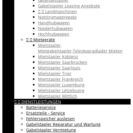
Geländestapler
Gabelstapler Leasing Angebote


Landmaschinen
Notstromaggregate
Handhubwagen
Niederhubwagen
Hochhubwagen


Mietgeräte
Mietstapler,
Mietgabelstapler,Teleskopradlader Mieten
Mietstapler Koblenz
Mietstapler Saarbrücken
Mietstapler Saarlouis
Mietstapler Trier
Mietstapler Frankreich
Mietstapler Luxemburg
Mietstapler Lëtzebuerg
Mietstapler Wittlich


DIENSTLEISTUNGEN
Batterieservice
Ersatzteile - Service
Fehlerspeicher auslesen
Gabelstapler Reparatur und Wartung
Gabelstapler Vermietung