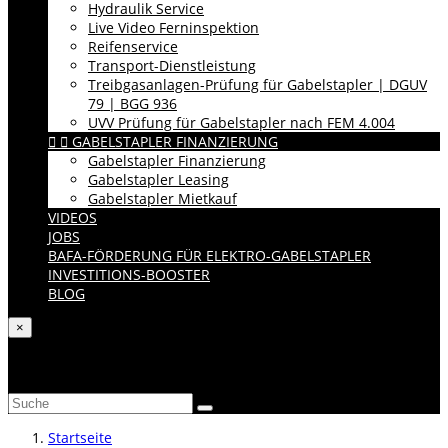
Hydraulik Service
Live Video Ferninspektion
Reifenservice
Transport-Dienstleistung
Treibgasanlagen-Prüfung für Gabelstapler | DGUV
79 | BGG 936
UVV Prüfung für Gabelstapler nach FEM 4.004


GABELSTAPLER FINANZIERUNG
Gabelstapler Finanzierung
Gabelstapler Leasing
Gabelstapler Mietkauf
VIDEOS
JOBS
BAFA-FÖRDERUNG FÜR ELEKTRO-GABELSTAPLER
INVESTITIONS-BOOSTER
BLOG
×
Katalog durchsuchen
Startseite