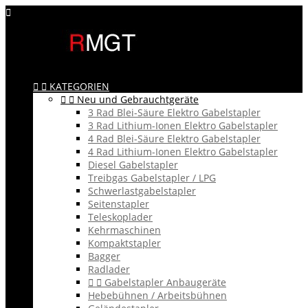



KATEGORIEN


Neu und Gebrauchtgeräte
3 Rad Blei-Säure Elektro Gabelstapler
3 Rad Lithium-Ionen Elektro Gabelstapler
4 Rad Blei-Säure Elektro Gabelstapler
4 Rad Lithium-Ionen Elektro Gabelstapler
Diesel Gabelstapler
Treibgas Gabelstapler / LPG
Schwerlastgabelstapler
Seitenstapler
Teleskoplader
Kehrmaschinen
Kompaktstapler
Bagger
Radlader


Gabelstapler Anbaugeräte
Hebebühnen / Arbeitsbühnen